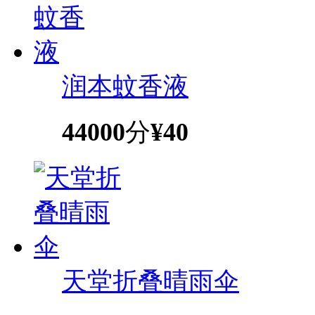
润本蚊香液
44000
分
¥40
天堂折叠晴雨伞