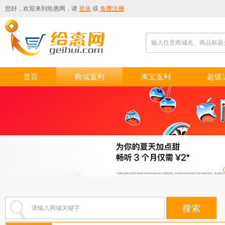
您好，欢迎来到
给惠网
，请
登录
或
免费注册
输入任意商城名、商品标题
首页
商城返利
淘宝返利
超级
搜索
请输入商城关键字