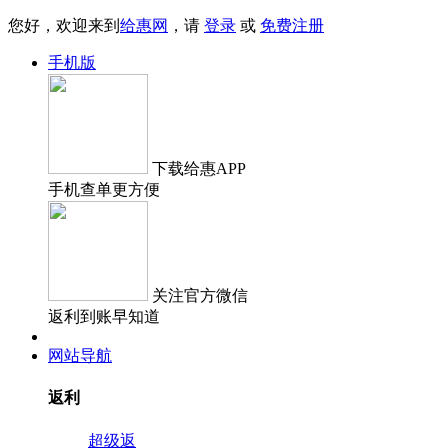
您好，欢迎来到
给惠网
，请
登录
或
免费注册
手机版
下载
给惠APP
手机查单更方便
关注
官方微信
返利到账早知道
网站导航
返利
超级返