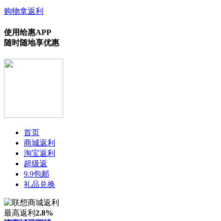
购物拿返利
使用给惠APP
随时随地享优惠
首页
商城返利
淘宝返利
超级返
9.9包邮
礼品兑换
最高返利
2.8%