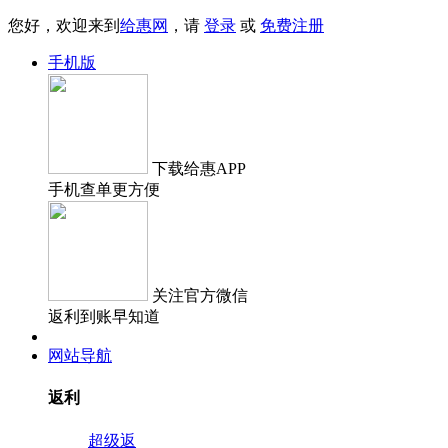
您好，欢迎来到
给惠网
，请
登录
或
免费注册
手机版
下载
给惠APP
手机查单更方便
关注
官方微信
返利到账早知道
网站导航
返利
超级返