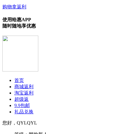
购物拿返利
使用给惠APP
随时随地享优惠
首页
商城返利
淘宝返利
超级返
9.9包邮
礼品兑换
您好，QYLQYL