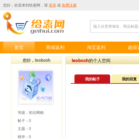
您好，欢迎来到
给惠网
，请
登录
或
免费注册
输入任意商城名、商品标题
首页
商城返利
淘宝返利
超级
您好，leobosh
leobosh
的个人空间
我的帖子
我的回复
等级：初识网购
帖子：0
主题：0
精华：0