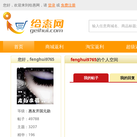
您好，欢迎来到
给惠网
，请
登录
或
免费注册
输入任意商城名、商品标题
首页
商城返利
淘宝返利
超级
您好，fenghui9765
fenghui9765
的个人空间
我的帖子
我的回复
等级：
惠友开国元勋
帖子：49788
主题：3207
精华：196