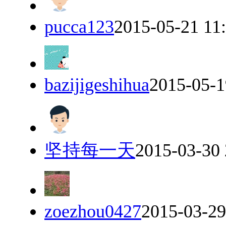
pucca123
2015-05-21 11
bazijigeshihua
2015-05-1
坚持每一天
2015-03-30 
zoezhou0427
2015-03-29