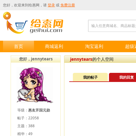
您好，欢迎来到
给惠网
，请
登录
或
免费注册
输入任意商城名、商品标题
首页
商城返利
淘宝返利
超级
您好，jennytears
jennytears
的个人空间
我的帖子
我的回复
等级：
惠友开国元勋
帖子：22058
主题：388
精华：49