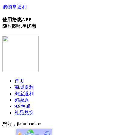
购物拿返利
使用给惠APP
随时随地享优惠
首页
商城返利
淘宝返利
超级返
9.9包邮
礼品兑换
您好，jiajunbaobao