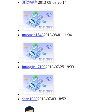
耳边誓言
2013-09-03 20:14
maomao1648
2013-08-01 11:04
huangjie_7103
2013-07-25 19:33
shari1980
2013-07-03 18:52