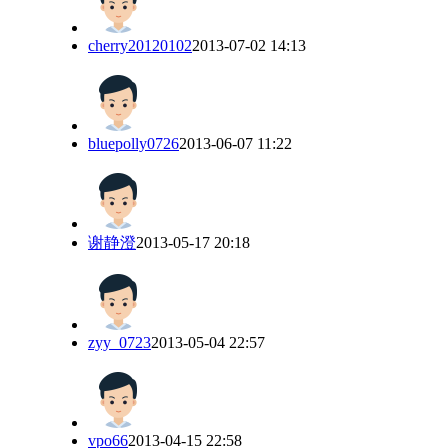
cherry20120102
2013-07-02 14:13
bluepolly0726
2013-06-07 11:22
谢静澄
2013-05-17 20:18
zyy_0723
2013-05-04 22:57
vpo66
2013-04-15 22:58