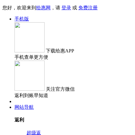
您好，欢迎来到
给惠网
，请
登录
或
免费注册
手机版
下载
给惠APP
手机查单更方便
关注
官方微信
返利到账早知道
网站导航
返利
超级返