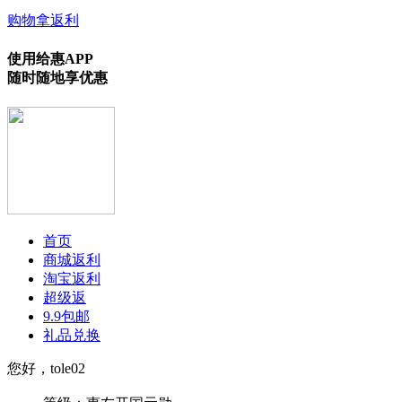
购物拿返利
使用给惠APP
随时随地享优惠
首页
商城返利
淘宝返利
超级返
9.9包邮
礼品兑换
您好，tole02