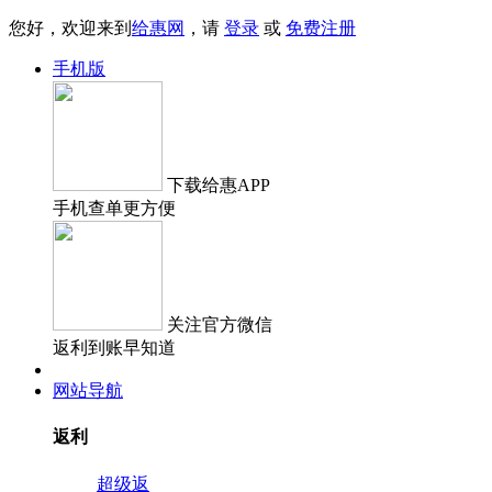
您好，欢迎来到
给惠网
，请
登录
或
免费注册
手机版
下载
给惠APP
手机查单更方便
关注
官方微信
返利到账早知道
网站导航
返利
超级返