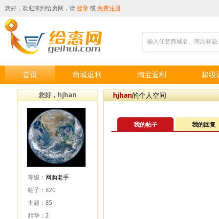
您好，欢迎来到
给惠网
，请
登录
或
免费注册
输入任意商城名、商品标题
首页
商城返利
淘宝返利
超级
您好，hjhan
hjhan
的个人空间
我的帖子
我的回复
等级：
网购老手
帖子：820
主题：85
精华：2