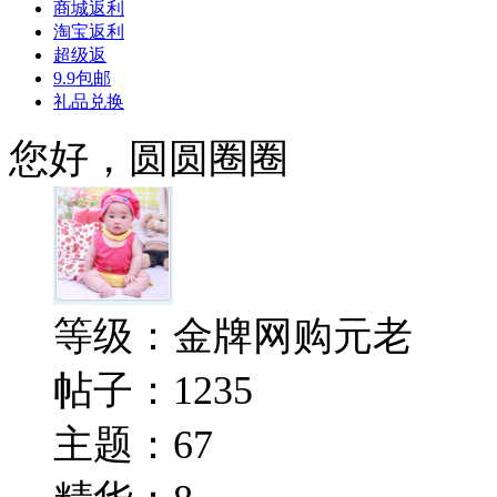
商城返利
淘宝返利
超级返
9.9包邮
礼品兑换
您好，圆圆圈圈
等级：
金牌网购元老
帖子：1235
主题：67