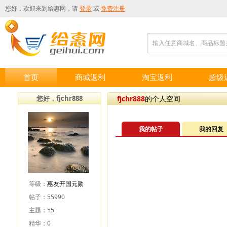
您好，欢迎来到
给惠网
，请
登录
或
免费注册
输入任意商城名、商品标题
首页
商城返利
淘宝返利
超级
您好，fjchr888
fjchr888
的个人空间
我的帖子
我的回复
等级：
惠友开国元勋
帖子：55990
主题：55
精华：0