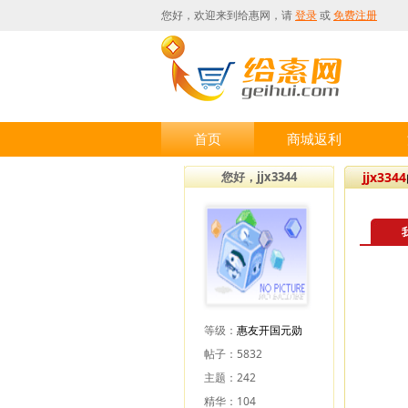
您好，欢迎来到
给惠网
，请
登录
或
免费注册
首页
商城返利
您好，jjx3344
jjx3344
等级：
惠友开国元勋
帖子：5832
主题：242
精华：104