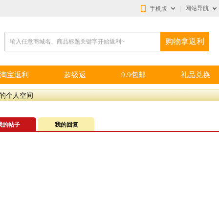
网站导航
手机版
购物拿返利
输入任意商城名、商品标题关键字开始返利~
淘宝返利
超级返
9.9包邮
礼品兑换
的个人空间
我的帖子
我的回复