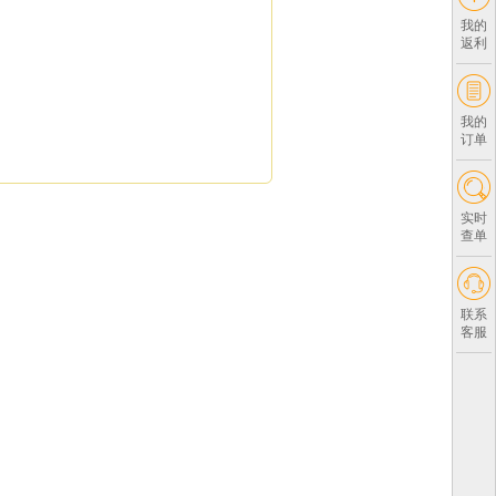
我的
返利
我的
订单
实时
查单
联系
客服