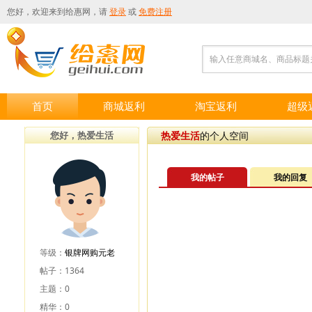
您好，欢迎来到
给惠网
，请
登录
或
免费注册
输入任意商城名、商品标题
首页
商城返利
淘宝返利
超级
您好，热爱生活
热爱生活
的个人空间
我的帖子
我的回复
等级：
银牌网购元老
帖子：1364
主题：0
精华：0