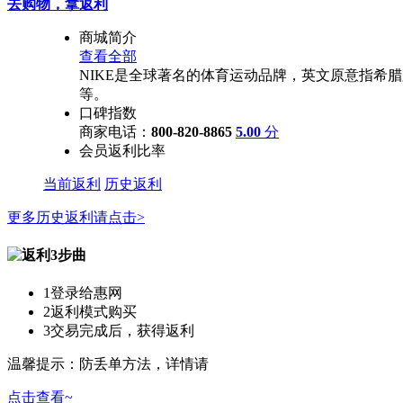
去购物，拿返利
商城简介
查看全部
NIKE是全球著名的体育运动品牌，英文原意指希腊
等。
口碑指数
商家电话：
800-820-8865
5.00
分
会员返利比率
当前返利
历史返利
更多历史返利请点击>
1
登录给惠网
2
返利模式购买
3
交易完成后，获得返利
温馨提示：防丢单方法，详情请
点击查看~