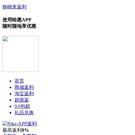
购物拿返利
使用给惠APP
随时随地享优惠
首页
商城返利
淘宝返利
超级返
9.9包邮
礼品兑换
最高返利
8%