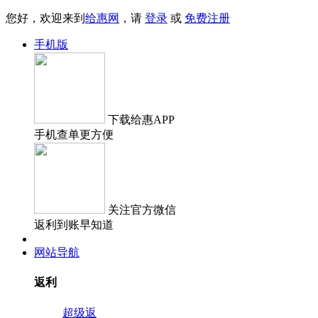
您好，欢迎来到
给惠网
，请
登录
或
免费注册
手机版
下载
给惠APP
手机查单更方便
关注
官方微信
返利到账早知道
网站导航
返利
超级返