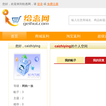
您好，欢迎来到
给惠网
，请
登录
或
免费注册
输入任意商城名、商品标题
首页
商城返利
淘宝返利
超级
您好，caizhiying
caizhiying
的个人空间
我的帖子
我的回复
等级：
网购一族
帖子：3
主题：2
精华：0