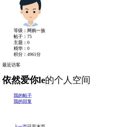
等级：
网购一族
帖子：75
主题：0
精华：0
积分：4961分
最近访客
依然爱你le
的个人空间
我的帖子
我的回复
上一页
已至末页