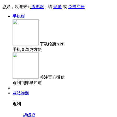
您好，欢迎来到
给惠网
，请
登录
或
免费注册
手机版
下载
给惠APP
手机查单更方便
关注
官方微信
返利到账早知道
网站导航
返利
超级返