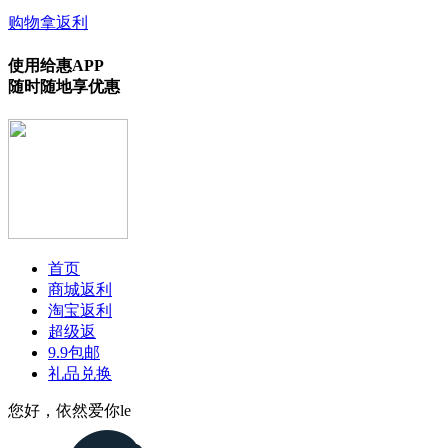
购物拿返利
使用给惠APP
随时随地享优惠
首页
商城返利
淘宝返利
超级返
9.9包邮
礼品兑换
您好，依然爱你le