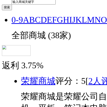
0-9
A
B
C
D
E
F
G
H
I
J
K
L
M
N
O
全部商城
(38家)
返利
3.75%
荣耀商城
评分：
5
[
2人
荣耀商城是荣耀公司自