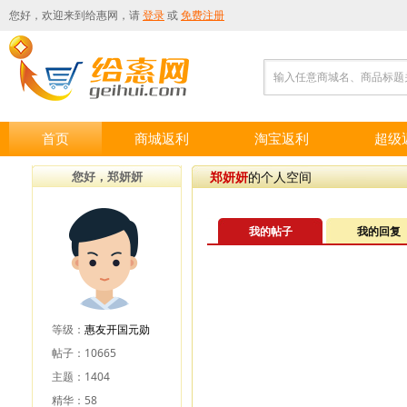
您好，欢迎来到
给惠网
，请
登录
或
免费注册
输入任意商城名、商品标题
首页
商城返利
淘宝返利
超级
您好，郑妍妍
郑妍妍
的个人空间
我的帖子
我的回复
等级：
惠友开国元勋
帖子：10665
主题：1404
精华：58