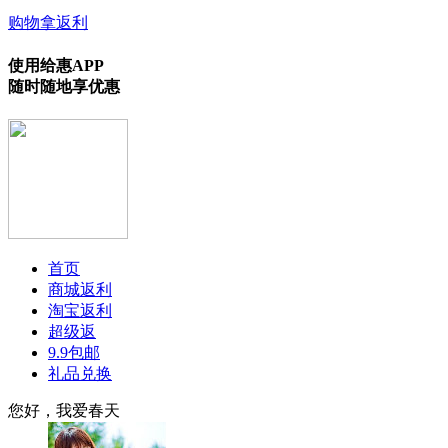
购物拿返利
使用给惠APP
随时随地享优惠
首页
商城返利
淘宝返利
超级返
9.9包邮
礼品兑换
您好，我爱春天