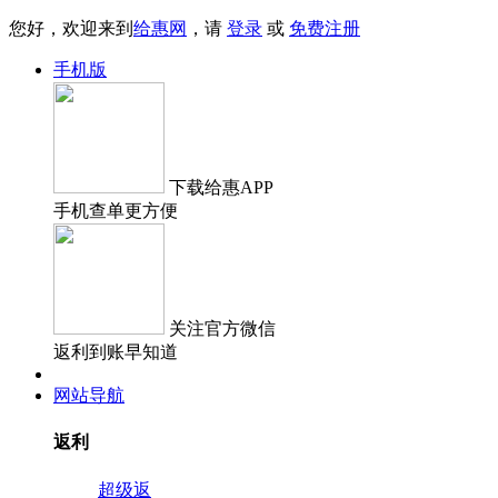
您好，欢迎来到
给惠网
，请
登录
或
免费注册
手机版
下载
给惠APP
手机查单更方便
关注
官方微信
返利到账早知道
网站导航
返利
超级返